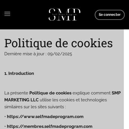
et
passer
au
Se connecter
contenu
Politique de cookies
Dernière mise à jour : 09/02/2025
1. Introduction
La présente
Politique de cookies
explique comment
SMP
MARKETING LLC
utilise les cookies et technologies
similaires sur les sites suivants :
•
https://www.selfmadeprogram.com
•
https://membres.selfmadeprogram.com