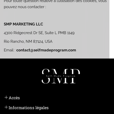
Pour toute question relative à l’utilisation des cookies, vous
pouvez nous contacter :
SMP MARKETING LLC
4300 Ridgecrest Dr SE, Suite L PMB 1149
Rio Rancho, NM 87124, USA
Email :
contact@selfmadeprogram.com
Accès
Se connecter
Informations légales